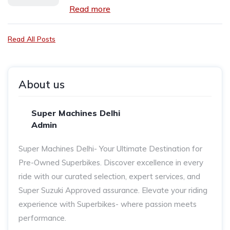
Read more
Read All Posts
About us
Super Machines Delhi
Admin
Super Machines Delhi- Your Ultimate Destination for
Pre-Owned Superbikes. Discover excellence in every
ride with our curated selection, expert services, and
Super Suzuki Approved assurance. Elevate your riding
experience with Superbikes- where passion meets
performance.