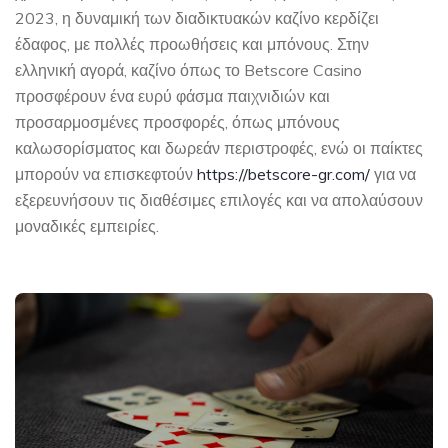
2023, η δυναμική των διαδικτυακών καζίνο κερδίζει
έδαφος, με πολλές προωθήσεις και μπόνους. Στην
ελληνική αγορά, καζίνο όπως το Betscore Casino
προσφέρουν ένα ευρύ φάσμα παιχνιδιών και
προσαρμοσμένες προσφορές, όπως μπόνους
καλωσορίσματος και δωρεάν περιστροφές, ενώ οι παίκτες
μπορούν να επισκεφτούν
https://betscore-gr.com/
για να
εξερευνήσουν τις διαθέσιμες επιλογές και να απολαύσουν
μοναδικές εμπειρίες.