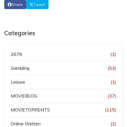
Share
Tweet
Categories
2678
(1)
Gambling
(53)
Leisure
(1)
MOVIEBLOG
(37)
MOVIETORRENTS
(115)
Online Wetten
(1)