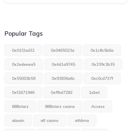
Popular Tags
0x01f2ad32
0x0465023a
0x1c8c5b6a
0x2edeeea5
0x4d1a9745
0x339c3b35
0x55003b59
0x93836a6c
0xc0cd737f
0xf2671946
0xffbd7282
1xbet
888starz
888starz casino
Access
alawin
alf casino
athlima