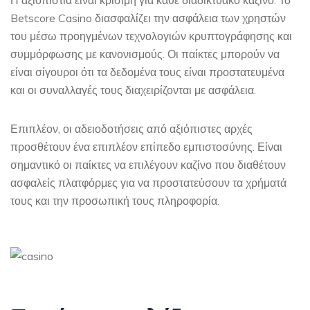
Η αξιοπιστία είναι κρίσιμη για κάθε διαδικτυακό καζίνο. Το
Betscore Casino διασφαλίζει την ασφάλεια των χρηστών
του μέσω προηγμένων τεχνολογιών κρυπτογράφησης και
συμμόρφωσης με κανονισμούς. Οι παίκτες μπορούν να
είναι σίγουροι ότι τα δεδομένα τους είναι προστατευμένα
και οι συναλλαγές τους διαχειρίζονται με ασφάλεια.
Επιπλέον, οι αδειοδοτήσεις από αξιόπιστες αρχές
προσθέτουν ένα επιπλέον επίπεδο εμπιστοσύνης. Είναι
σημαντικό οι παίκτες να επιλέγουν καζίνο που διαθέτουν
ασφαλείς πλατφόρμες για να προστατεύσουν τα χρήματά
τους και την προσωπική τους πληροφορία.