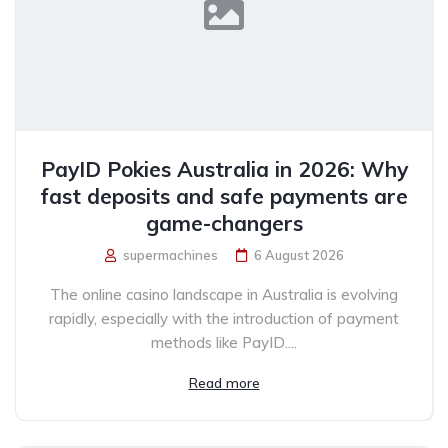
PayID Pokies Australia in 2026: Why
fast deposits and safe payments are
game-changers
supermachines
6 August 2026
The online casino landscape in Australia is evolving
rapidly, especially with the introduction of payment
methods like PayID....
Read more