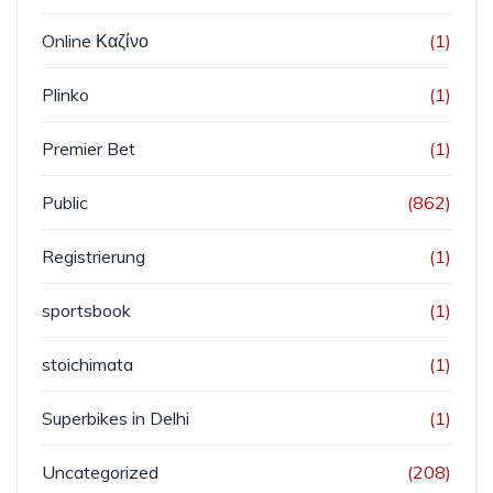
Online Καζίνο
(1)
Plinko
(1)
Premier Bet
(1)
Public
(862)
Registrierung
(1)
sportsbook
(1)
stoichimata
(1)
Superbikes in Delhi
(1)
Uncategorized
(208)