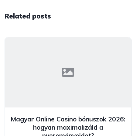
Related posts
Magyar Online Casino bónuszok 2026:
hogyan maximalizáld a
nyereményeidet?