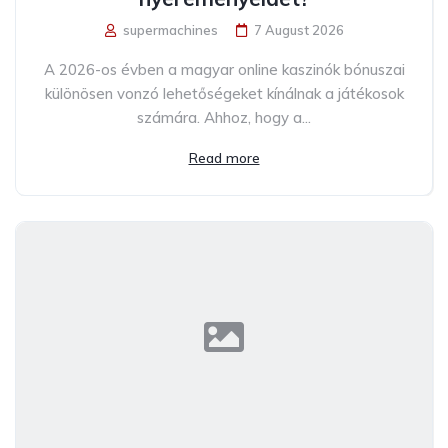
supermachines
7 August 2026
A 2026-os évben a magyar online kaszinók bónuszai
különösen vonzó lehetőségeket kínálnak a játékosok
számára. Ahhoz, hogy a...
Read more