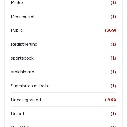
Plinko
(1)
Premier Bet
(1)
Public
(869)
Registrierung
(1)
sportsbook
(1)
stoichimata
(1)
Superbikes in Delhi
(1)
Uncategorized
(208)
Unibet
(1)