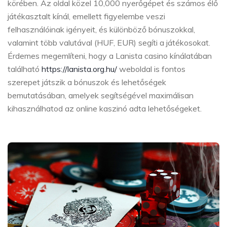
körében. Az oldal közel 10,000 nyerőgépet és számos élő
játékasztalt kínál, emellett figyelembe veszi
felhasználóinak igényeit, és különböző bónuszokkal,
valamint több valutával (HUF, EUR) segíti a játékosokat.
Érdemes megemlíteni, hogy a Lanista casino kínálatában
található
https://lanista.org.hu/
weboldal is fontos
szerepet játszik a bónuszok és lehetőségek
bemutatásában, amelyek segítségével maximálisan
kihasználhatod az online kaszinó adta lehetőségeket.