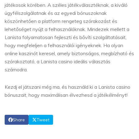
játékosok körében. A széles játékválasztéknak, a kiváló
ügyfélszolgálatnak és az egyedi bónuszoknak
köszönhetően a platform rengeteg szórakozást és
lehetőséget nyújt a felhasználóknak. Mindezek mellett a
Lanista folyamatosan fejleszti és bővíti szolgáltatásait,
hogy megfeleljen a felhasználói igényeknek. Ha olyan
online kaszinót keresel, amely biztonságos, megbízható és
szórakoztató, a Lanista casino ideális választás
számodra.
Kezdj el játszani még ma, és használd ki a Lanista casino
bónuszait, hogy maximálisan élvezhesd a játékélményt!
Share
Tweet