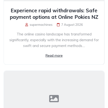
Experience rapid withdrawals: Safe
payment options at Online Pokies NZ
supermachines
7 August 2026
The online casino landscape has transformed
significantly, especially with the increasing demand for
swift and secure payment methods....
Read more