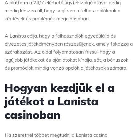
A platform a 24/7 elérhető ügyfélszolgálatával pedig
mindig készen áll, hogy segítsen a felhasználóknak a
kérdések és problémák megoldásában.
A Lanista célja, hogy a felhasználók egyedülálló és
élvezetes játékélményben részesüljenek, amely fokozza a
szórakozást. Az oldal folyamatosan frissül, hogy a
legújabb játékokat és ajánlatokat kínálja, sőt, a bónuszok
és promóciók mindig vonzó opciók a játékosok számára.
Hogyan kezdjük el a
játékot a Lanista
casinoban
Ha szeretnél többet megtudni a Lanista casino