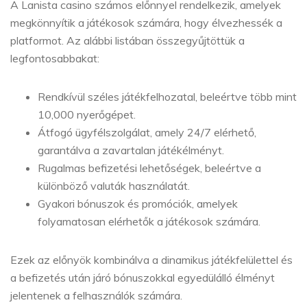
A Lanista casino számos előnnyel rendelkezik, amelyek
megkönnyítik a játékosok számára, hogy élvezhessék a
platformot. Az alábbi listában összegyűjtöttük a
legfontosabbakat:
Rendkívül széles játékfelhozatal, beleértve több mint
10,000 nyerőgépet.
Átfogó ügyfélszolgálat, amely 24/7 elérhető,
garantálva a zavartalan játékélményt.
Rugalmas befizetési lehetőségek, beleértve a
különböző valuták használatát.
Gyakori bónuszok és promóciók, amelyek
folyamatosan elérhetők a játékosok számára.
Ezek az előnyök kombinálva a dinamikus játékfelülettel és
a befizetés után járó bónuszokkal egyedülálló élményt
jelentenek a felhasználók számára.