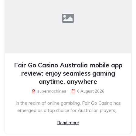
Fair Go Casino Australia mobile app
review: enjoy seamless gaming
anytime, anywhere
supermachines
6 August 2026
In the realm of online gambling, Fair Go Casino has
emerged as a top choice for Australian players,...
Read more