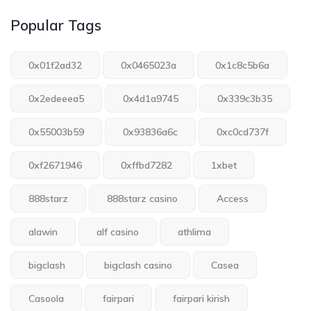
Popular Tags
0x01f2ad32
0x0465023a
0x1c8c5b6a
0x2edeeea5
0x4d1a9745
0x339c3b35
0x55003b59
0x93836a6c
0xc0cd737f
0xf2671946
0xffbd7282
1xbet
888starz
888starz casino
Access
alawin
alf casino
athlima
bigclash
bigclash casino
Casea
Casoola
fairpari
fairpari kirish