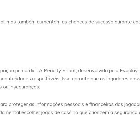
eral, mas também aumentam as chances de sucesso durante ca
pação primordial. A Penalty Shoot, desenvolvida pela Evoplay,
or autoridades respeitáveis. Isso garante que os jogadores po
s ou inseguranças.
 para proteger as informações pessoais e financeiras dos jogado
amental escolher jogos de cassino que priorizem a segurança 