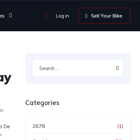
es
Log in
Sell Your Bike
ay
Categories
do
2678
(1)
o De
o