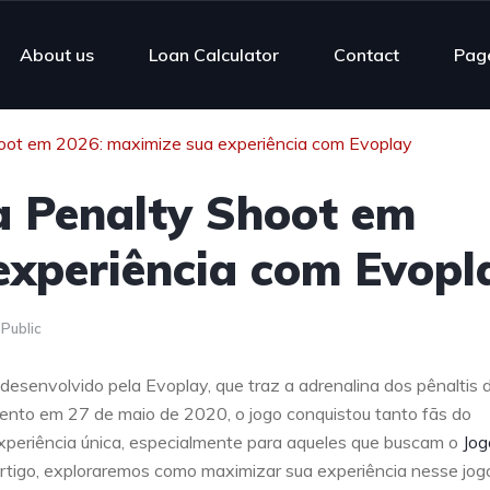
About us
Loan Calculator
Contact
Pag
hoot em 2026: maximize sua experiência com Evoplay
a Penalty Shoot em
experiência com Evopl
Public
esenvolvido pela Evoplay, que traz a adrenalina dos pênaltis 
mento em 27 de maio de 2020, o jogo conquistou tanto fãs do
xperiência única, especialmente para aqueles que buscam o
Jog
artigo, exploraremos como maximizar sua experiência nesse jog