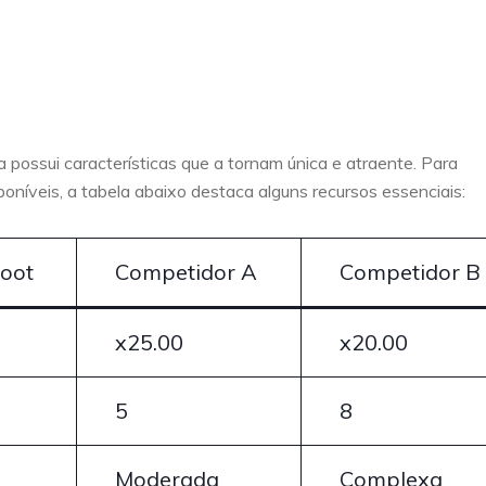
 possui características que a tornam única e atraente. Para
níveis, a tabela abaixo destaca alguns recursos essenciais:
hoot
Competidor A
Competidor B
x25.00
x20.00
5
8
Moderada
Complexa