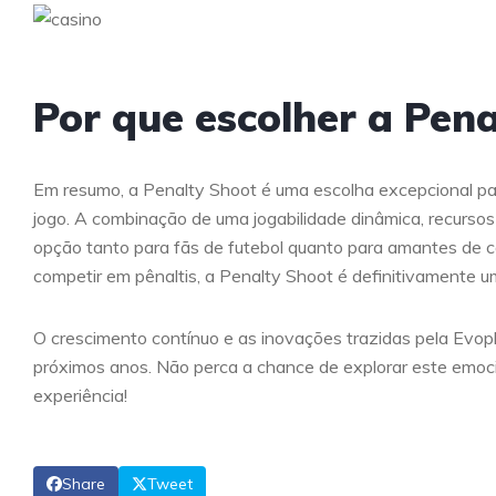
Por que escolher a Pen
Em resumo, a Penalty Shoot é uma escolha excepcional p
jogo. A combinação de uma jogabilidade dinâmica, recurso
opção tanto para fãs de futebol quanto para amantes de c
competir em pênaltis, a Penalty Shoot é definitivamente 
O crescimento contínuo e as inovações trazidas pela Evop
próximos anos. Não perca a chance de explorar este emoc
experiência!
Share
Tweet