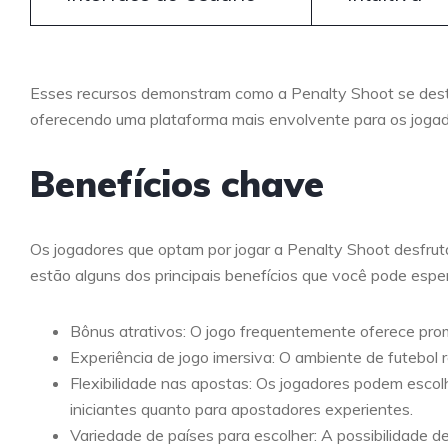
Esses recursos demonstram como a Penalty Shoot se desta
oferecendo uma plataforma mais envolvente para os jogad
Benefícios chave
Os jogadores que optam por jogar a Penalty Shoot desfru
estão alguns dos principais benefícios que você pode esper
Bônus atrativos: O jogo frequentemente oferece pr
Experiência de jogo imersiva: O ambiente de futebol 
Flexibilidade nas apostas: Os jogadores podem escolh
iniciantes quanto para apostadores experientes.
Variedade de países para escolher: A possibilidade d