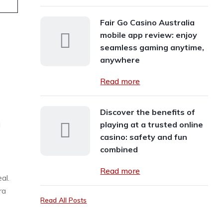
Fair Go Casino Australia
mobile app review: enjoy
,
seamless gaming anytime,
anywhere
Read more
Discover the benefits of
i
playing at a trusted online
casino: safety and fun
combined
Read more
al.
ra
Read All Posts