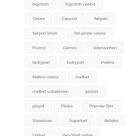
bigclash
bigclash casino
Casea
Casoola
fairpari
fairpari kirish
fat pirate casino
Frumzi
Games
Interwetten
lackypari
luckypari
malina
Malina casino
melbet
melbet uzbekistan
pistolo
playid
Plinko
Premier Bet
Stoiximan
Superbet
tikitaka
Unibet
VeryWell online