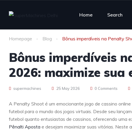
Home
Search
Homepage
Blog
Bônus imperdíveis na Penalty S
Bônus imperdíveis n
2026: maximize sua 
supermachines
25 May 2026
0 Comments
A Penalty Shoot é um emocionante jogo de cassino online d
futebol para o mundo dos jogos virtuais. Desde seu lança
futebol quanto entusiastas de cassinos, oferecendo uma e
Pênalti Aposta
e desejam maximizar suas vitórias. Neste 