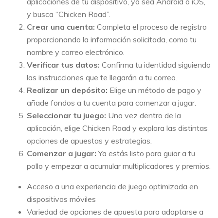
aplicaciones de tu dispositivo, ya sea Android o iOS,
y busca “Chicken Road”.
Crear una cuenta:
Completa el proceso de registro
proporcionando la información solicitada, como tu
nombre y correo electrónico.
Verificar tus datos:
Confirma tu identidad siguiendo
las instrucciones que te llegarán a tu correo.
Realizar un depósito:
Elige un método de pago y
añade fondos a tu cuenta para comenzar a jugar.
Seleccionar tu juego:
Una vez dentro de la
aplicación, elige Chicken Road y explora las distintas
opciones de apuestas y estrategias.
Comenzar a jugar:
Ya estás listo para guiar a tu
pollo y empezar a acumular multiplicadores y premios.
Acceso a una experiencia de juego optimizada en
dispositivos móviles
Variedad de opciones de apuesta para adaptarse a