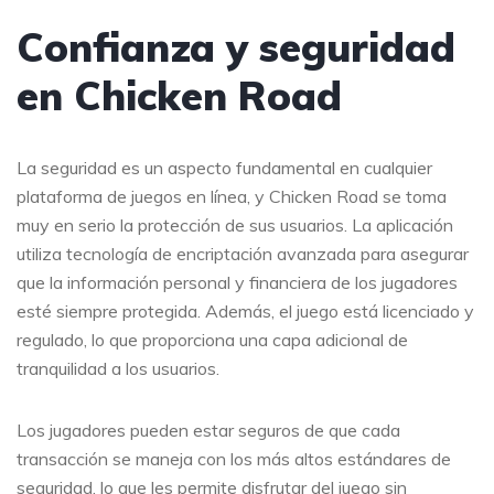
Confianza y seguridad
en Chicken Road
La seguridad es un aspecto fundamental en cualquier
plataforma de juegos en línea, y Chicken Road se toma
muy en serio la protección de sus usuarios. La aplicación
utiliza tecnología de encriptación avanzada para asegurar
que la información personal y financiera de los jugadores
esté siempre protegida. Además, el juego está licenciado y
regulado, lo que proporciona una capa adicional de
tranquilidad a los usuarios.
Los jugadores pueden estar seguros de que cada
transacción se maneja con los más altos estándares de
seguridad, lo que les permite disfrutar del juego sin