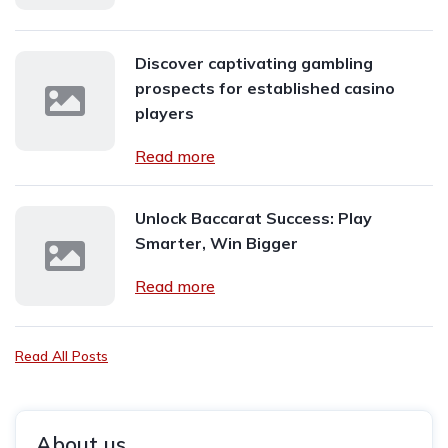
Discover captivating gambling
prospects for established casino
players
Read more
Unlock Baccarat Success: Play
Smarter, Win Bigger
Read more
Read All Posts
About us