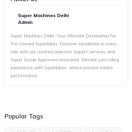
Super Machines Delhi
Admin
Super Machines Delhi- Your Ultimate Destination for
Pre-Owned Superbikes. Discover excellence in every
ride with our curated selection, expert services, and
Super Suzuki Approved assurance. Elevate your riding
experience with Superbikes- where passion meets
performance.
Popular Tags