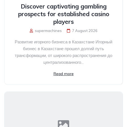
Discover captivating gambling
prospects for established casino
players
supermachines
7 August 2026
Развитие игорного бизнеса в Казахстане Игорный
бизнес в Казахстане прошел долгий путь
трансформации, от широкого распространения до
централизованного...
Read more