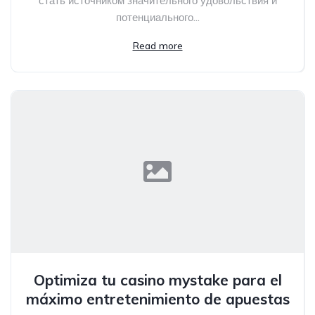
стать источником значительного удовольствия и
потенциального...
Read more
Optimiza tu casino mystake para el
máximo entretenimiento de apuestas