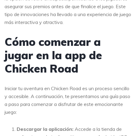
asegurar sus premios antes de que finalice el juego. Este
tipo de innovaciones ha llevado a una experiencia de juego
más interactiva y atractiva.
Cómo comenzar a
jugar en la app de
Chicken Road
Iniciar tu aventura en Chicken Road es un proceso sencillo
y accesible. A continuación, te presentamos una guía paso
a paso para comenzar a disfrutar de este emocionante
juego:
Descargar la aplicación:
Accede a la tienda de