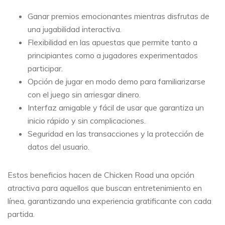
Ganar premios emocionantes mientras disfrutas de
una jugabilidad interactiva.
Flexibilidad en las apuestas que permite tanto a
principiantes como a jugadores experimentados
participar.
Opción de jugar en modo demo para familiarizarse
con el juego sin arriesgar dinero.
Interfaz amigable y fácil de usar que garantiza un
inicio rápido y sin complicaciones.
Seguridad en las transacciones y la protección de
datos del usuario.
Estos beneficios hacen de Chicken Road una opción
atractiva para aquellos que buscan entretenimiento en
línea, garantizando una experiencia gratificante con cada
partida.