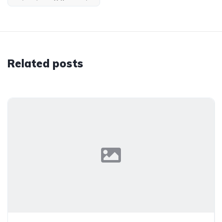
Related posts