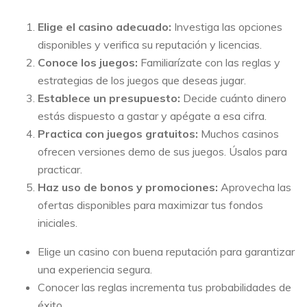
Elige el casino adecuado:
Investiga las opciones
disponibles y verifica su reputación y licencias.
Conoce los juegos:
Familiarízate con las reglas y
estrategias de los juegos que deseas jugar.
Establece un presupuesto:
Decide cuánto dinero
estás dispuesto a gastar y apégate a esa cifra.
Practica con juegos gratuitos:
Muchos casinos
ofrecen versiones demo de sus juegos. Úsalos para
practicar.
Haz uso de bonos y promociones:
Aprovecha las
ofertas disponibles para maximizar tus fondos
iniciales.
Elige un casino con buena reputación para garantizar
una experiencia segura.
Conocer las reglas incrementa tus probabilidades de
éxito.