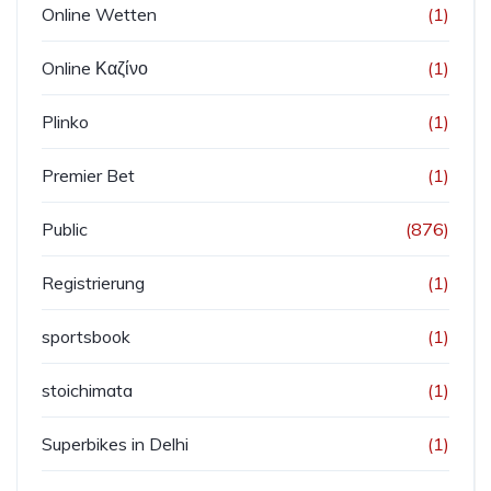
Online Wetten
(1)
Online Καζίνο
(1)
Plinko
(1)
Premier Bet
(1)
Public
(876)
Registrierung
(1)
sportsbook
(1)
stoichimata
(1)
Superbikes in Delhi
(1)