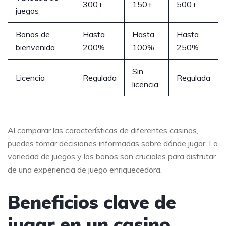
300+
150+
500+
juegos
Bonos de
Hasta
Hasta
Hasta
bienvenida
200%
100%
250%
Sin
Licencia
Regulada
Regulada
licencia
Al comparar las características de diferentes casinos,
puedes tomar decisiones informadas sobre dónde jugar. La
variedad de juegos y los bonos son cruciales para disfrutar
de una experiencia de juego enriquecedora.
Beneficios clave de
jugar en un casino