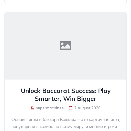
Unlock Baccarat Success: Play
Smarter, Win Bigger
supermachines
7 August 2026
Основы игры в баккара Баккара – это карточная игра,
популярная в казино по всему миру, и многие игроки...