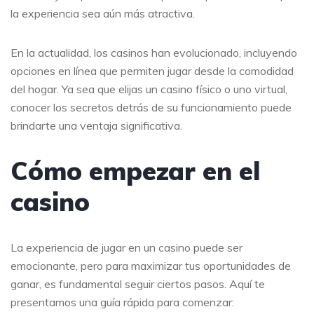
la experiencia sea aún más atractiva.
En la actualidad, los casinos han evolucionado, incluyendo
opciones en línea que permiten jugar desde la comodidad
del hogar. Ya sea que elijas un casino físico o uno virtual,
conocer los secretos detrás de su funcionamiento puede
brindarte una ventaja significativa.
Cómo empezar en el
casino
La experiencia de jugar en un casino puede ser
emocionante, pero para maximizar tus oportunidades de
ganar, es fundamental seguir ciertos pasos. Aquí te
presentamos una guía rápida para comenzar: