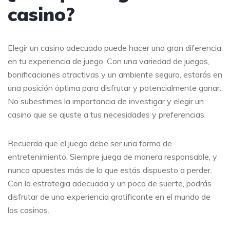
casino?
Elegir un casino adecuado puede hacer una gran diferencia
en tu experiencia de juego. Con una variedad de juegos,
bonificaciones atractivas y un ambiente seguro, estarás en
una posición óptima para disfrutar y potencialmente ganar.
No subestimes la importancia de investigar y elegir un
casino que se ajuste a tus necesidades y preferencias.
Recuerda que el juego debe ser una forma de
entretenimiento. Siempre juega de manera responsable, y
nunca apuestes más de lo que estás dispuesto a perder.
Con la estrategia adecuada y un poco de suerte, podrás
disfrutar de una experiencia gratificante en el mundo de
los casinos.