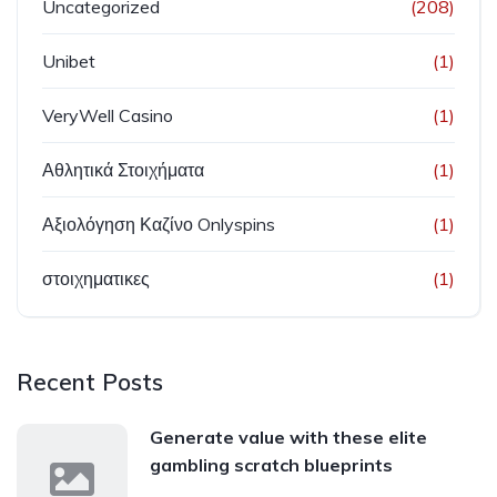
Uncategorized
(208)
Unibet
(1)
VeryWell Casino
(1)
Αθλητικά Στοιχήματα
(1)
Αξιολόγηση Καζίνο Onlyspins
(1)
στοιχηματικες
(1)
Recent Posts
Generate value with these elite
gambling scratch blueprints