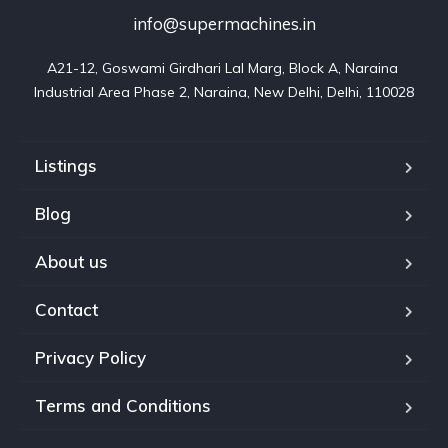
info@supermachines.in
A21-12, Goswami Girdhari Lal Marg, Block A, Naraina 
Industrial Area Phase 2, Naraina, New Delhi, Delhi, 110028
Listings
Blog
About us
Contact
Privacy Policy
Terms and Conditions