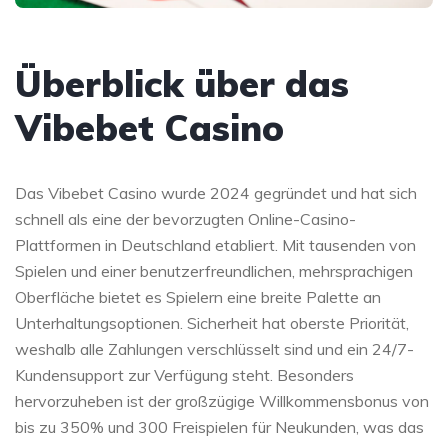
Überblick über das
Vibebet Casino
Das Vibebet Casino wurde 2024 gegründet und hat sich
schnell als eine der bevorzugten Online-Casino-
Plattformen in Deutschland etabliert. Mit tausenden von
Spielen und einer benutzerfreundlichen, mehrsprachigen
Oberfläche bietet es Spielern eine breite Palette an
Unterhaltungsoptionen. Sicherheit hat oberste Priorität,
weshalb alle Zahlungen verschlüsselt sind und ein 24/7-
Kundensupport zur Verfügung steht. Besonders
hervorzuheben ist der großzügige Willkommensbonus von
bis zu 350% und 300 Freispielen für Neukunden, was das