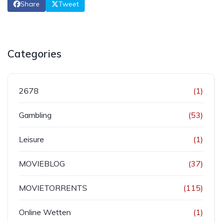
Share
Tweet
Categories
2678
(1)
Gambling
(53)
Leisure
(1)
MOVIEBLOG
(37)
MOVIETORRENTS
(115)
Online Wetten
(1)