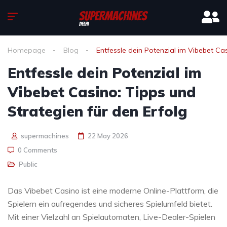
Homepage
Blog
Entfessle dein Potenzial im Vibebet Cas
Entfessle dein Potenzial im
Vibebet Casino: Tipps und
Strategien für den Erfolg
supermachines
22 May 2026
0 Comments
Public
Das Vibebet Casino ist eine moderne Online-Plattform, die
Spielern ein aufregendes und sicheres Spielumfeld bietet.
Mit einer Vielzahl an Spielautomaten, Live-Dealer-Spielen