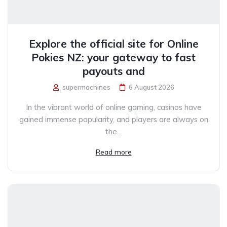
Explore the official site for Online
Pokies NZ: your gateway to fast
payouts and
supermachines
6 August 2026
In the vibrant world of online gaming, casinos have
gained immense popularity, and players are always on
the...
Read more