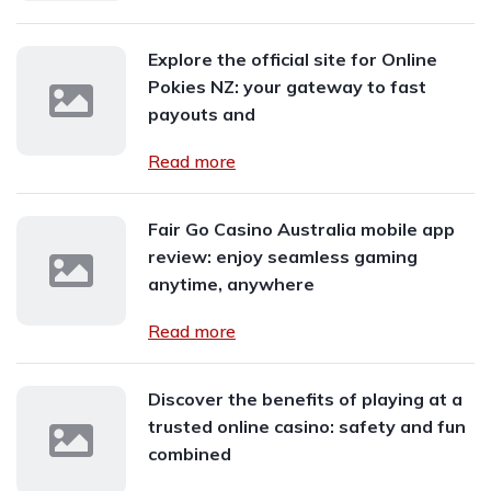
Explore the official site for Online
Pokies NZ: your gateway to fast
payouts and
Read more
Fair Go Casino Australia mobile app
review: enjoy seamless gaming
anytime, anywhere
Read more
Discover the benefits of playing at a
trusted online casino: safety and fun
combined