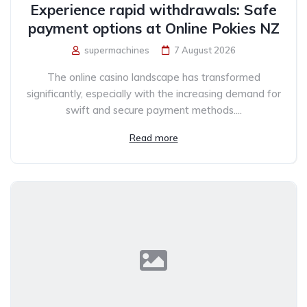
Experience rapid withdrawals: Safe
payment options at Online Pokies NZ
supermachines
7 August 2026
The online casino landscape has transformed
significantly, especially with the increasing demand for
swift and secure payment methods....
Read more