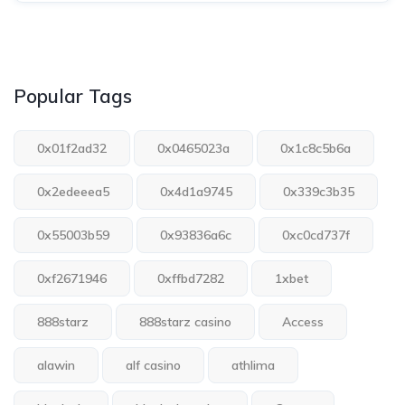
Popular Tags
0x01f2ad32
0x0465023a
0x1c8c5b6a
0x2edeeea5
0x4d1a9745
0x339c3b35
0x55003b59
0x93836a6c
0xc0cd737f
0xf2671946
0xffbd7282
1xbet
888starz
888starz casino
Access
alawin
alf casino
athlima