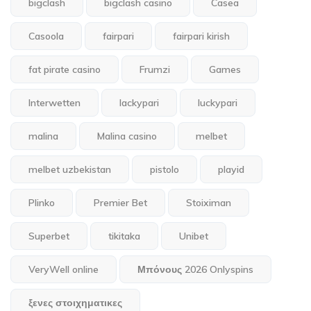
bigclash
bigclash casino
Casea
Casoola
fairpari
fairpari kirish
fat pirate casino
Frumzi
Games
Interwetten
lackypari
luckypari
malina
Malina casino
melbet
melbet uzbekistan
pistolo
playid
Plinko
Premier Bet
Stoiximan
Superbet
tikitaka
Unibet
VeryWell online
Μπόνους 2026 Onlyspins
ξενες στοιχηματικες