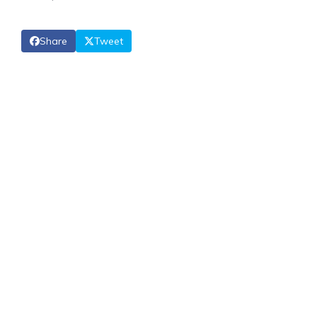
Share
Tweet