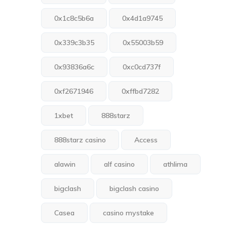
0x1c8c5b6a
0x4d1a9745
0x339c3b35
0x55003b59
0x93836a6c
0xc0cd737f
0xf2671946
0xffbd7282
1xbet
888starz
888starz casino
Access
alawin
alf casino
athlima
bigclash
bigclash casino
Casea
casino mystake