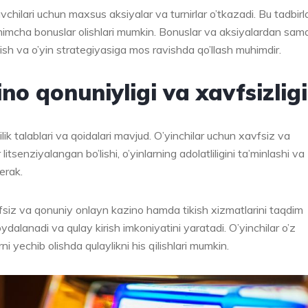
chilari uchun maxsus aksiyalar va turnirlar o’tkazadi. Bu tadbirl
o’shimcha bonuslar olishlari mumkin. Bonuslar va aksiyalardan sama
qish va o’yin strategiyasiga mos ravishda qo’llash muhimdir.
o qonuniyligi va xavfsizligi
ik talablari va qoidalari mavjud. O’yinchilar uchun xavfsiz va
tsenziyalangan bo’lishi, o’yinlarning adolatliligini ta’minlashi va
erak.
vfsiz va qonuniy onlayn kazino hamda tikish xizmatlarini taqdim
ydalanadi va qulay kirish imkoniyatini yaratadi. O’yinchilar o’z
ni yechib olishda qulaylikni his qilishlari mumkin.