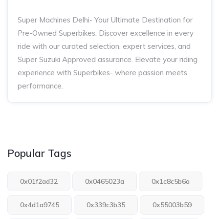
Super Machines Delhi- Your Ultimate Destination for
Pre-Owned Superbikes. Discover excellence in every
ride with our curated selection, expert services, and
Super Suzuki Approved assurance. Elevate your riding
experience with Superbikes- where passion meets
performance.
Popular Tags
0x01f2ad32
0x0465023a
0x1c8c5b6a
0x4d1a9745
0x339c3b35
0x55003b59