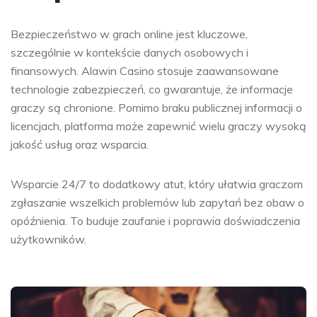
Bezpieczeństwo w grach online jest kluczowe,
szczególnie w kontekście danych osobowych i
finansowych. Alawin Casino stosuje zaawansowane
technologie zabezpieczeń, co gwarantuje, że informacje
graczy są chronione. Pomimo braku publicznej informacji o
licencjach, platforma może zapewnić wielu graczy wysoką
jakość usług oraz wsparcia.
Wsparcie 24/7 to dodatkowy atut, który ułatwia graczom
zgłaszanie wszelkich problemów lub zapytań bez obaw o
opóźnienia. To buduje zaufanie i poprawia doświadczenia
użytkowników.