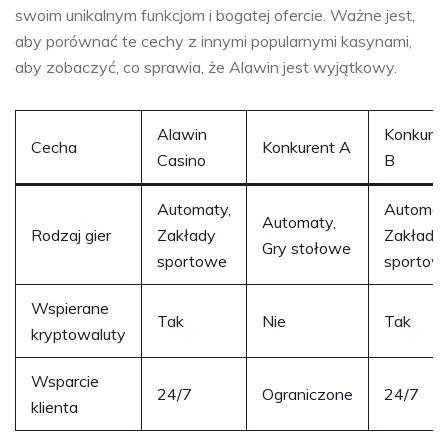
swoim unikalnym funkcjom i bogatej ofercie. Ważne jest,
aby porównać te cechy z innymi popularnymi kasynami,
aby zobaczyć, co sprawia, że Alawin jest wyjątkowy.
Alawin
Konkure
Cecha
Konkurent A
Casino
B
Automaty,
Automat
Automaty,
Rodzaj gier
Zakłady
Zakłady
Gry stołowe
sportowe
sportow
Wspierane
Tak
Nie
Tak
kryptowaluty
Wsparcie
24/7
Ograniczone
24/7
klienta