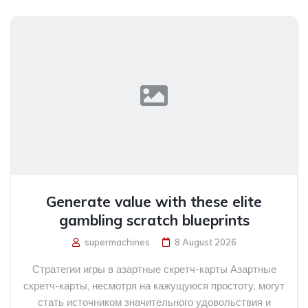
Generate value with these elite
gambling scratch blueprints
supermachines
8 August 2026
Стратегии игры в азартные скретч-карты Азартные
скретч-карты, несмотря на кажущуюся простоту, могут
стать источником значительного удовольствия и