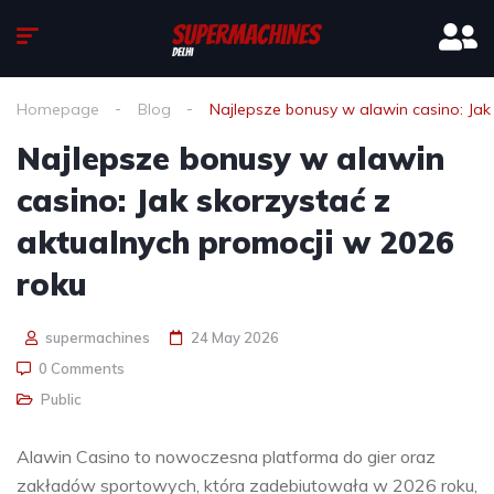
Homepage
Blog
Najlepsze bonusy w alawin casino: Jak
Najlepsze bonusy w alawin
casino: Jak skorzystać z
aktualnych promocji w 2026
roku
supermachines
24 May 2026
0 Comments
Public
Alawin Casino to nowoczesna platforma do gier oraz
zakładów sportowych, która zadebiutowała w 2026 roku,