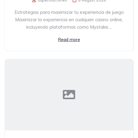
Estrategias para maximizar tu experiencia de juego
Maximizar la experiencia en cualquier casino online,
incluyendo plataformas como Mystake,...
Read more