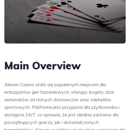
Main Overview
Alawin Casino stało się popularnym miejscem dla
entuzjastów gier hazardowych, oferując bogaty zbór
automatów od różnych dostawców oraz zakładów
sportowych. Platforma jest przyjazna dla użytkownika i
dostępna 24/7, co sprawia, że jest idealna zarówno dla
początkujących graczy, jak i doświadczonych
hazardzistów. Alawin wyróżnia się również wsparciem dla