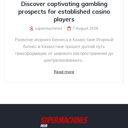
Discover captivating gambling
prospects for established casino
players
supermachines
7 August 2026
Развитие игорного бизнеса в Казахстане Игорный
бизнес в Казахстане прошел долгий путь
трансформации, от широкого распространения до
централизованного...
Read more