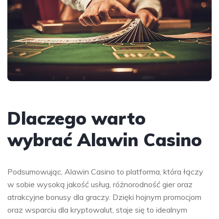
Dlaczego warto
wybrać Alawin Casino
Podsumowując, Alawin Casino to platforma, która łączy
w sobie wysoką jakość usług, różnorodność gier oraz
atrakcyjne bonusy dla graczy. Dzięki hojnym promocjom
oraz wsparciu dla kryptowalut, staje się to idealnym