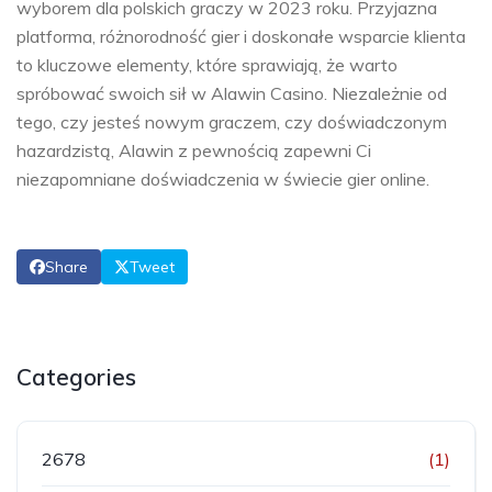
wyborem dla polskich graczy w 2023 roku. Przyjazna
platforma, różnorodność gier i doskonałe wsparcie klienta
to kluczowe elementy, które sprawiają, że warto
spróbować swoich sił w Alawin Casino. Niezależnie od
tego, czy jesteś nowym graczem, czy doświadczonym
hazardzistą, Alawin z pewnością zapewni Ci
niezapomniane doświadczenia w świecie gier online.
Share
Tweet
Categories
2678
(1)