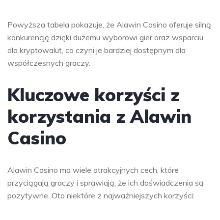
Powyższa tabela pokazuje, że Alawin Casino oferuje silną
konkurencję dzięki dużemu wyborowi gier oraz wsparciu
dla kryptowalut, co czyni je bardziej dostępnym dla
współczesnych graczy.
Kluczowe korzyści z
korzystania z Alawin
Casino
Alawin Casino ma wiele atrakcyjnych cech, które
przyciągają graczy i sprawiają, że ich doświadczenia są
pozytywne. Oto niektóre z najważniejszych korzyści: