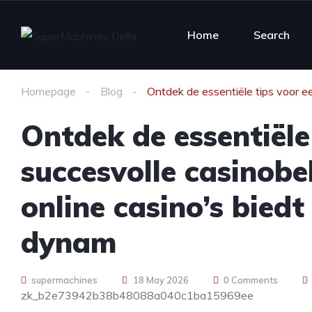
Home
Search
Homepage
Blog
Ontdek de essentiële tips voor 
Ontdek de essentiële
succesvolle casinobe
online casino’s bied
dynam
supermachines
18 May 2026
0 Comments
zk_b2e73942b38b48088a040c1ba15969ee