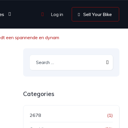
es
Log in
Sell Your Bike
biedt een spannende en dynam
Categories
2678
(1)