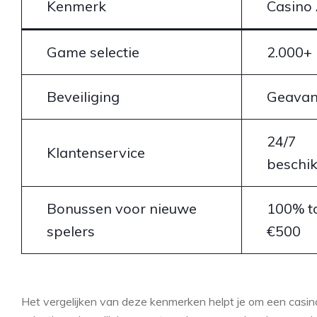
Kenmerk
Casino
Game selectie
2.000+
Beveiliging
Geavan
24/7
Klantenservice
beschi
Bonussen voor nieuwe
100% t
spelers
€500
Het vergelijken van deze kenmerken helpt je om een casino