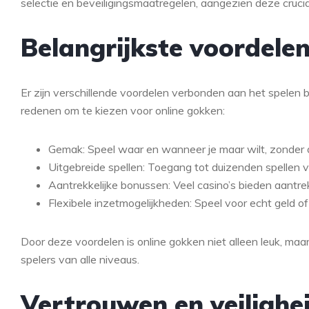
selectie en beveiligingsmaatregelen, aangezien deze crucia
Belangrijkste voordele
Er zijn verschillende voordelen verbonden aan het spelen bi
redenen om te kiezen voor online gokken:
Gemak: Speel waar en wanneer je maar wilt, zonder d
Uitgebreide spellen: Toegang tot duizenden spellen va
Aantrekkelijke bonussen: Veel casino’s bieden aantr
Flexibele inzetmogelijkheden: Speel voor echt geld of
Door deze voordelen is online gokken niet alleen leuk, maa
spelers van alle niveaus.
Vertrouwen en veilighe