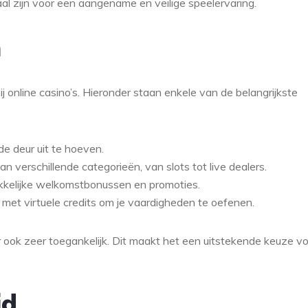
al zijn voor een aangename en veilige speelervaring.
n
j online casino’s. Hieronder staan enkele van de belangrijkste
e deur uit te hoeven.
n verschillende categorieën, van slots tot live dealers.
ekkelijke welkomstbonussen en promoties.
 met virtuele credits om je vaardigheden te oefenen.
r ook zeer toegankelijk. Dit maakt het een uitstekende keuze v
id