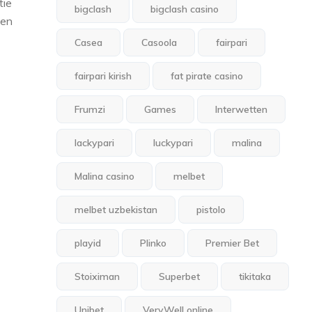
tie
bigclash
bigclash casino
 en
Casea
Casoola
fairpari
fairpari kirish
fat pirate casino
Frumzi
Games
Interwetten
lackypari
luckypari
malina
Malina casino
melbet
melbet uzbekistan
pistolo
playid
Plinko
Premier Bet
Stoiximan
Superbet
tikitaka
Unibet
VeryWell online