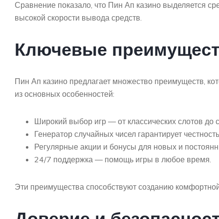
Сравнение показало, что Пин Ап казино выделяется ср
высокой скорости вывода средств.
Ключевые преимущест
Пин Ап казино предлагает множество преимуществ, кот
из основных особенностей:
Широкий выбор игр — от классических слотов до 
Генератор случайных чисел гарантирует честность
Регулярные акции и бонусы для новых и постоянн
24/7 поддержка — помощь игры в любое время.
Эти преимущества способствуют созданию комфортной
Доверие и безопаснос