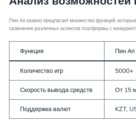
Анализ возможностей 
Пин Ап казино предлагает множество функций, которые
сравнение различных аспектов платформы с конкурент
Функция
Пин Ап
Количество игр
5000+
Скорость вывода средств
От 15 
Поддержка валют
KZT, U