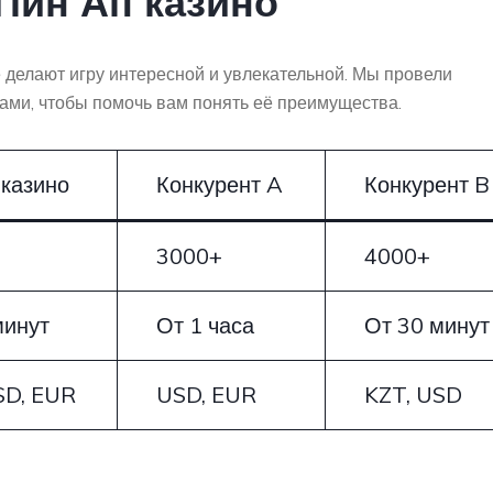
Пин Ап казино
 делают игру интересной и увлекательной. Мы провели
ами, чтобы помочь вам понять её преимущества.
 казино
Конкурент A
Конкурент B
3000+
4000+
минут
От 1 часа
От 30 минут
SD, EUR
USD, EUR
KZT, USD