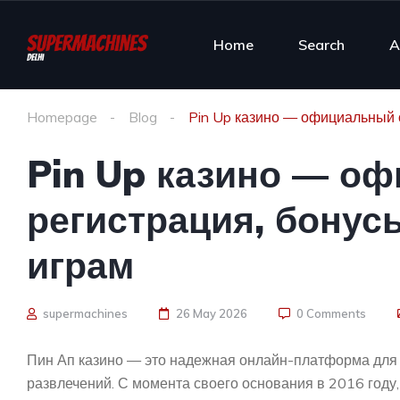
Home
Search
A
Homepage
Blog
Pin Up казино — официальный с
Pin Up казино — оф
регистрация, бонус
играм
supermachines
26 May 2026
0 Comments
Пин Ап казино — это надежная онлайн-платформа для 
развлечений. С момента своего основания в 2016 году,