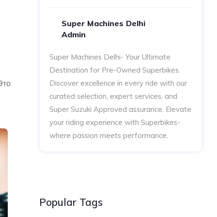
Super Machines Delhi
Admin
Super Machines Delhi- Your Ultimate
Destination for Pre-Owned Superbikes.
Это
Discover excellence in every ride with our
curated selection, expert services, and
Super Suzuki Approved assurance. Elevate
your riding experience with Superbikes-
where passion meets performance.
Popular Tags