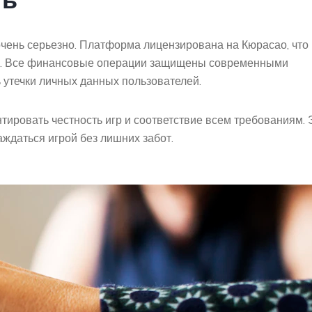
очень серьезно. Платформа лицензирована на Кюрасао, что
ти. Все финансовые операции защищены современными
 утечки личных данных пользователей.
тировать честность игр и соответствие всем требованиям. 
аждаться игрой без лишних забот.