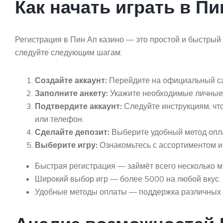
Как начать играть в Пи
Регистрация в Пин Ап казино — это простой и быстрый 
следуйте следующим шагам:
Создайте аккаунт:
Перейдите на официальный сай
Заполните анкету:
Укажите необходимые личные
Подтвердите аккаунт:
Следуйте инструкциям, чт
или телефон.
Сделайте депозит:
Выберите удобный метод оплат
Выберите игру:
Ознакомьтесь с ассортиментом иг
Быстрая регистрация — займёт всего несколько м
Широкий выбор игр — более 5000 на любой вкус.
Удобные методы оплаты — поддержка различных 