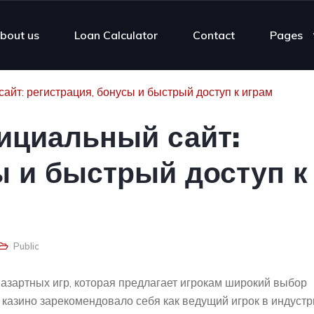
bout us
Loan Calculator
Contact
Pages
айт: регистрация, бонусы и быстрый доступ к играм
ициальный сайт:
ы и быстрый доступ к
Public
азартных игр, которая предлагает игрокам широкий выбор
 казино зарекомендовало себя как ведущий игрок в индустр