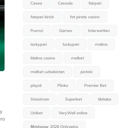
Casea
Casoola
fairpari
fairpari kirish
fat pirate casino
Frumzi
Games
Interwetten
lackypari
luckypari
malina
Malina casino
melbet
melbet uzbekistan
pistolo
playid
Plinko
Premier Bet
Stoiximan
Superbet
tikitaka
у
Unibet
VeryWell online
его
Μπόνους 2026 Onlyspins