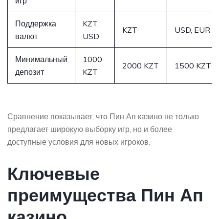
игр
Поддержка
KZT,
KZT
USD, EUR
валют
USD
Минимальный
1000
2000 KZT
1500 KZT
депозит
KZT
Сравнение показывает, что Пин Ап казино не только
предлагает широкую выборку игр, но и более
доступные условия для новых игроков.
Ключевые
преимущества Пин Ап
казино