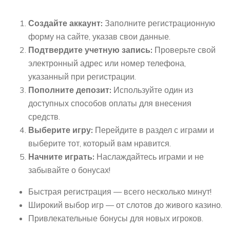
Создайте аккаунт:
Заполните регистрационную
форму на сайте, указав свои данные.
Подтвердите учетную запись:
Проверьте свой
электронный адрес или номер телефона,
указанный при регистрации.
Пополните депозит:
Используйте один из
доступных способов оплаты для внесения
средств.
Выберите игру:
Перейдите в раздел с играми и
выберите тот, который вам нравится.
Начните играть:
Наслаждайтесь играми и не
забывайте о бонусах!
Быстрая регистрация — всего несколько минут!
Широкий выбор игр — от слотов до живого казино.
Привлекательные бонусы для новых игроков.