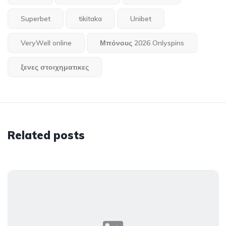
Superbet
tikitaka
Unibet
VeryWell online
Μπόνους 2026 Onlyspins
ξενες στοιχηματικες
Related posts