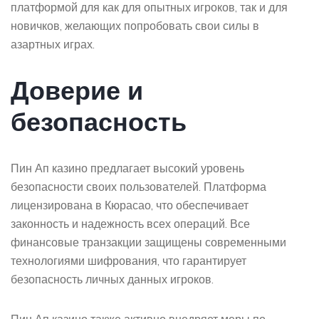
платформой для как для опытных игроков, так и для
новичков, желающих попробовать свои силы в
азартных играх.
Доверие и
безопасность
Пин Ап казино предлагает высокий уровень
безопасности своих пользователей. Платформа
лицензирована в Кюрасао, что обеспечивает
законность и надежность всех операций. Все
финансовые транзакции защищены современными
технологиями шифрования, что гарантирует
безопасность личных данных игроков.