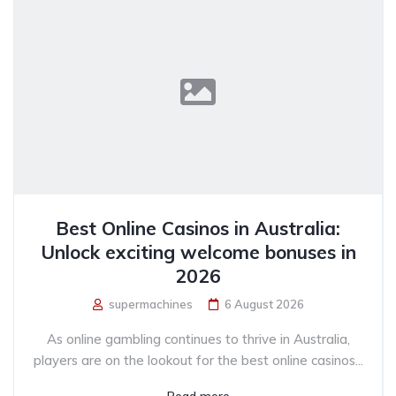
Best Online Casinos in Australia:
Unlock exciting welcome bonuses in
2026
supermachines
6 August 2026
As online gambling continues to thrive in Australia,
players are on the lookout for the best online casinos...
Read more