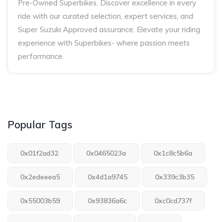
Pre-Owned Superbikes. Discover excellence in every
ride with our curated selection, expert services, and
Super Suzuki Approved assurance. Elevate your riding
experience with Superbikes- where passion meets
performance.
Popular Tags
0x01f2ad32
0x0465023a
0x1c8c5b6a
0x2edeeea5
0x4d1a9745
0x339c3b35
0x55003b59
0x93836a6c
0xc0cd737f