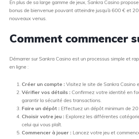
En plus de sa large gamme de jeux, Sankra Casino propose
bonus de bienvenue pouvant atteindre jusqu’à 600 € et 200 t
nouveaux venus.
Comment commencer su
Démarrer sur Sankra Casino est un processus simple et rapid
en ligne :
Créer un compte :
Visitez le site de Sankra Casino e
Vérifier vos détails :
Confirmez votre identité en fo
garantir la sécurité des transactions.
Faire un dépôt :
Effectuez un dépôt minimum de 20 €
Choisir votre jeu :
Explorez les différentes catégori
celui qui vous plaît.
Commencer à jouer :
Lancez votre jeu et commencez 