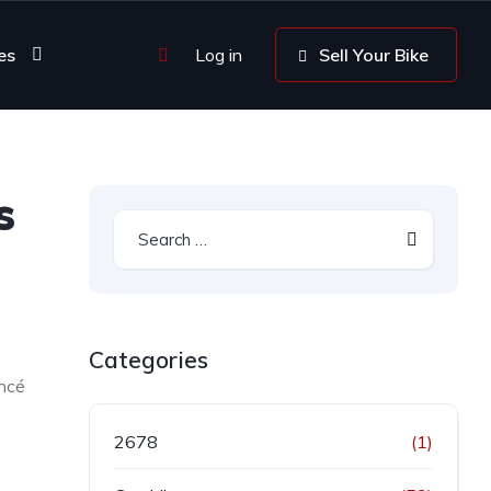
es
Log in
Sell Your Bike
s
Categories
ancé
2678
(1)