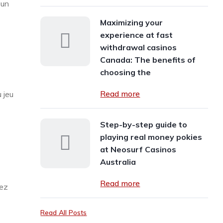
 un
Maximizing your
experience at fast
withdrawal casinos
Canada: The benefits of
choosing the
Read more
 jeu
Step-by-step guide to
playing real money pokies
at Neosurf Casinos
Australia
Read more
nez
Read All Posts