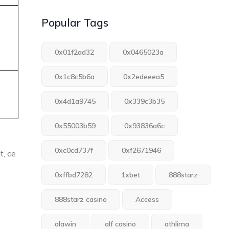
Popular Tags
0x01f2ad32
0x0465023a
0x1c8c5b6a
0x2edeeea5
0x4d1a9745
0x339c3b35
0x55003b59
0x93836a6c
0xc0cd737f
0xf2671946
t, ce
0xffbd7282
1xbet
888starz
888starz casino
Access
alawin
alf casino
athlima