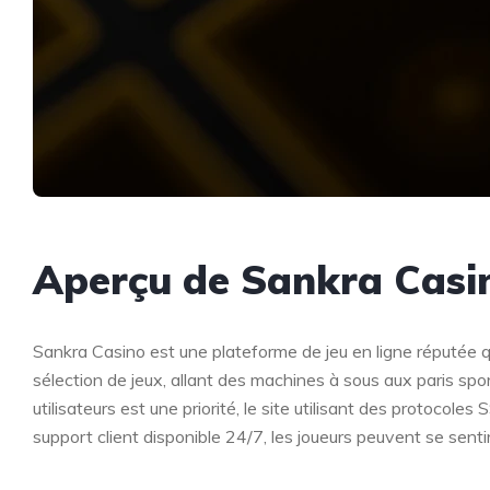
Aperçu de Sankra Casi
Sankra Casino est une plateforme de jeu en ligne réputée q
sélection de jeux, allant des machines à sous aux paris spor
utilisateurs est une priorité, le site utilisant des protoco
support client disponible 24/7, les joueurs peuvent se sent