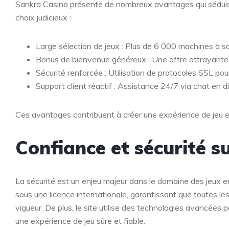
Sankra Casino présente de nombreux avantages qui séduisen
choix judicieux :
Large sélection de jeux : Plus de 6 000 machines à so
Bonus de bienvenue généreux : Une offre attrayante po
Sécurité renforcée : Utilisation de protocoles SSL po
Support client réactif : Assistance 24/7 via chat en di
Ces avantages contribuent à créer une expérience de jeu en
Confiance et sécurité 
La sécurité est un enjeu majeur dans le domaine des jeux e
sous une licence internationale, garantissant que toutes
vigueur. De plus, le site utilise des technologies avancées 
une expérience de jeu sûre et fiable.