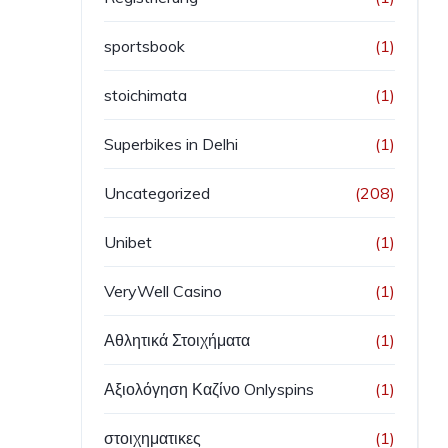
sportsbook
(1)
stoichimata
(1)
Superbikes in Delhi
(1)
Uncategorized
(208)
Unibet
(1)
VeryWell Casino
(1)
Αθλητικά Στοιχήματα
(1)
Αξιολόγηση Καζίνο Onlyspins
(1)
στοιχηματικες
(1)