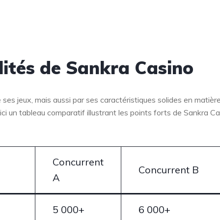
lités de Sankra Casino
ses jeux, mais aussi par ses caractéristiques solides en matièr
ci un tableau comparatif illustrant les points forts de Sankra C
Concurrent
Concurrent B
A
5 000+
6 000+