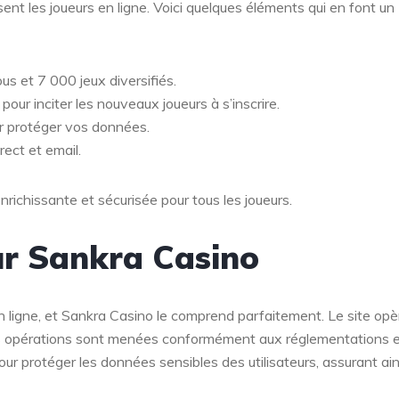
t les joueurs en ligne. Voici quelques éléments qui en font un
us et 7 000 jeux diversifiés.
ur inciter les nouveaux joueurs à s’inscrire.
ur protéger vos données.
rect et email.
richissante et sécurisée pour tous les joueurs.
sur Sankra Casino
n ligne, et Sankra Casino le comprend parfaitement. Le site opè
 les opérations sont menées conformément aux réglementations 
pour protéger les données sensibles des utilisateurs, assurant ain