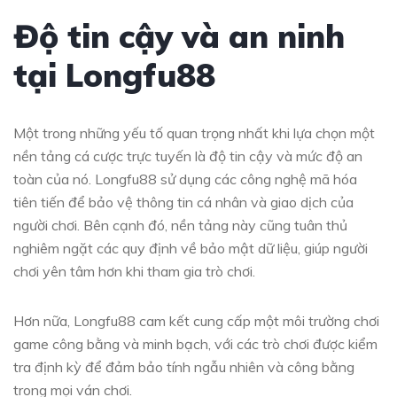
Độ tin cậy và an ninh
tại Longfu88
Một trong những yếu tố quan trọng nhất khi lựa chọn một
nền tảng cá cược trực tuyến là độ tin cậy và mức độ an
toàn của nó. Longfu88 sử dụng các công nghệ mã hóa
tiên tiến để bảo vệ thông tin cá nhân và giao dịch của
người chơi. Bên cạnh đó, nền tảng này cũng tuân thủ
nghiêm ngặt các quy định về bảo mật dữ liệu, giúp người
chơi yên tâm hơn khi tham gia trò chơi.
Hơn nữa, Longfu88 cam kết cung cấp một môi trường chơi
game công bằng và minh bạch, với các trò chơi được kiểm
tra định kỳ để đảm bảo tính ngẫu nhiên và công bằng
trong mọi ván chơi.