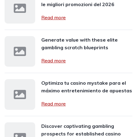
le migliori promozioni del 2026
Read more
Generate value with these elite
gambling scratch blueprints
Read more
Optimiza tu casino mystake para el
máximo entretenimiento de apuestas
Read more
Discover captivating gambling
prospects for established casino