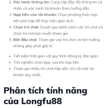
Xác minh thông tin:
Cung cấp đầy đủ thông tin cá
nhân và xác minh tài khoản theo hướng dẫn.
Nạp tiền vào tài khoản:
Chọn phương thức nạp
tiền phù hợp để thực hiện giao dịch.
Chọn trò chơi:
Duyệt qua danh sách các trò chơi và
chọn trò mà bạn muốn tham gia.
Bắt đầu chơi:
Tham gia vào trò chơi và tận hưởng
những giây phút giải trí.
Tiết kiệm thời gian với quy trình đăng ký đơn giản.
Trải nghiệm chơi ngay sau khi nạp tiền.
Tham gia nhiều trò chơi hấp dẫn chỉ với một tài
khoản duy nhất.
Phân tích tính năng
của Longfu88