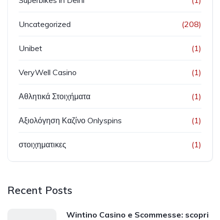
Superbikes in Delhi
(1)
Uncategorized
(208)
Unibet
(1)
VeryWell Casino
(1)
Αθλητικά Στοιχήματα
(1)
Αξιολόγηση Καζίνο Onlyspins
(1)
στοιχηματικες
(1)
Recent Posts
Wintino Casino e Scommesse: scopri