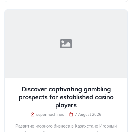
Discover captivating gambling
prospects for established casino
players
supermachines
7 August 2026
Развитие игорного бизнеса в Казахстане Игорный