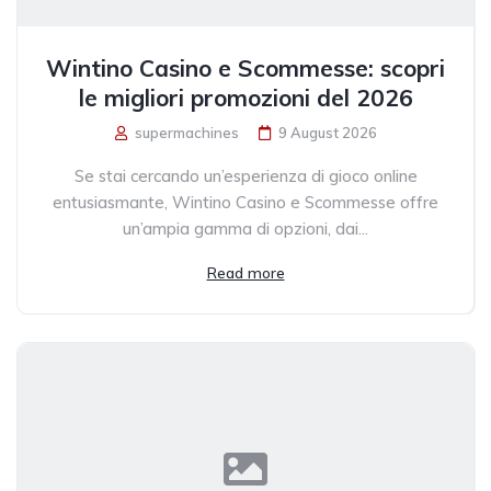
Wintino Casino e Scommesse: scopri
le migliori promozioni del 2026
supermachines
9 August 2026
Se stai cercando un’esperienza di gioco online
entusiasmante, Wintino Casino e Scommesse offre
un’ampia gamma di opzioni, dai...
Read more