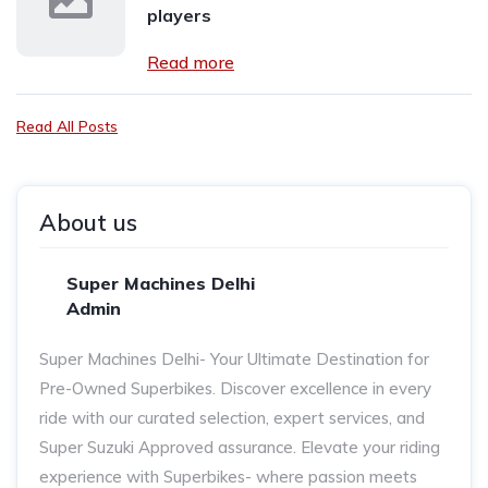
players
Read more
Read All Posts
About us
Super Machines Delhi
Admin
Super Machines Delhi- Your Ultimate Destination for
Pre-Owned Superbikes. Discover excellence in every
ride with our curated selection, expert services, and
Super Suzuki Approved assurance. Elevate your riding
experience with Superbikes- where passion meets