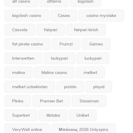
alf casino
athlima
bigclash
bigclash casino
Casea
casino mystake
Casoola
fairpari
fairpari kirish
fat pirate casino
Frumzi
Games
Interwetten
lackypari
luckypari
malina
Malina casino
melbet
melbet uzbekistan
pistolo
playid
Plinko
Premier Bet
Stoiximan
Superbet
tikitaka
Unibet
VeryWell online
Μπόνους 2026 Onlyspins