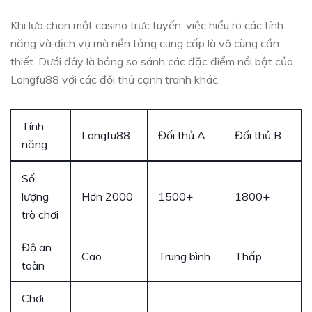
Khi lựa chọn một casino trực tuyến, việc hiểu rõ các tính
năng và dịch vụ mà nền tảng cung cấp là vô cùng cần
thiết. Dưới đây là bảng so sánh các đặc điểm nổi bật của
Longfu88 với các đối thủ cạnh tranh khác.
Tính
Longfu88
Đối thủ A
Đối thủ B
năng
Số
lượng
Hơn 2000
1500+
1800+
trò chơi
Độ an
Cao
Trung bình
Thấp
toàn
Chơi