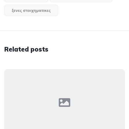
ξενες στοιχηματικες
Related posts