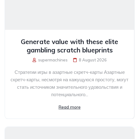
Generate value with these elite
gambling scratch blueprints
supermachines
8 August 2026
Стратегии игры в азартные скретч-карты Азартные
скретч-карты, несмотря на кажущуюся простоту, могут
стать источником значительного удовольствия и
потенциального...
Read more