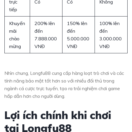
trực
Có
Có
Không
tiếp
Khuyến
200% lên
150% lên
100% lên
mãi
đến
đến
đến
chào
7.888.000
5.000.000
3.000.000
mừng
VNĐ
VNĐ
VNĐ
Nhìn chung, Longfu88 cung cấp hàng loạt trò chơi và các
tính năng bảo mật tốt hơn so với nhiều đối thủ trong
ngành cá cược trực tuyến, tạo ra trải nghiệm chơi game
hấp dẫn hơn cho người dùng.
Lợi ích chính khi chơi
tại Longfu88