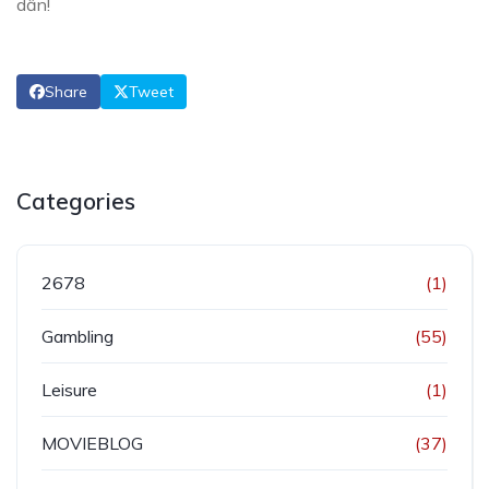
dẫn!
Share
Tweet
Categories
2678
(1)
Gambling
(55)
Leisure
(1)
MOVIEBLOG
(37)