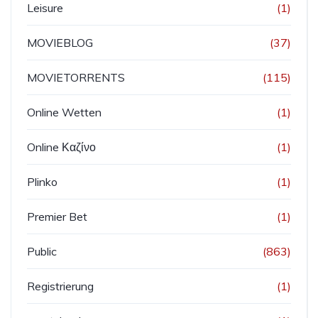
Leisure
(1)
MOVIEBLOG
(37)
MOVIETORRENTS
(115)
Online Wetten
(1)
Online Καζίνο
(1)
Plinko
(1)
Premier Bet
(1)
Public
(863)
Registrierung
(1)