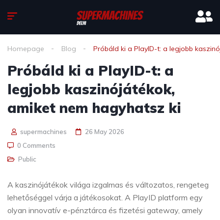
Homepage
Blog
Próbáld ki a PlayID-t: a legjobb kaszi
Próbáld ki a PlayID-t: a
legjobb kaszinójátékok,
amiket nem hagyhatsz ki
supermachines
26 May 2026
0 Comments
Public
A kaszinójátékok világa izgalmas és változatos, rengeteg
lehetőséggel várja a játékosokat. A PlayID platform egy
olyan innovatív e-pénztárca és fizetési gateway, amely