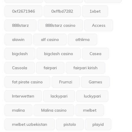
0xf2671946
0xffbd7282
1xbet
888starz
888starz casino
Access
alawin
alf casino
athlima
bigclash
bigclash casino
Casea
Casoola
fairpari
fairpari kirish
fat pirate casino
Frumzi
Games
Interwetten
lackypari
luckypari
malina
Malina casino
melbet
melbet uzbekistan
pistolo
playid