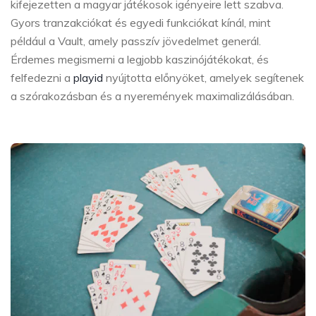
kifejezetten a magyar játékosok igényeire lett szabva.
Gyors tranzakciókat és egyedi funkciókat kínál, mint
például a Vault, amely passzív jövedelmet generál.
Érdemes megismerni a legjobb kaszinójátékokat, és
felfedezni a
playid
nyújtotta előnyöket, amelyek segítenek
a szórakozásban és a nyeremények maximalizálásában.