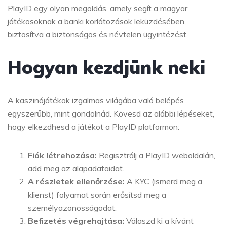
PlayID egy olyan megoldás, amely segít a magyar
játékosoknak a banki korlátozások leküzdésében,
biztosítva a biztonságos és névtelen ügyintézést.
Hogyan kezdjünk neki
A kaszinójátékok izgalmas világába való belépés
egyszerűbb, mint gondolnád. Kövesd az alábbi lépéseket,
hogy elkezdhesd a játékot a PlayID platformon:
Fiók létrehozása:
Regisztrálj a PlayID weboldalán,
add meg az alapadataidat.
A részletek ellenőrzése:
A KYC (ismerd meg a
klienst) folyamat során erősítsd meg a
személyazonosságodat.
Befizetés végrehajtása:
Válaszd ki a kívánt