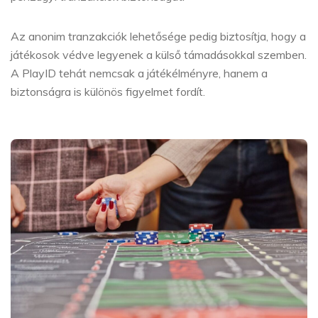
Az anonim tranzakciók lehetősége pedig biztosítja, hogy a
játékosok védve legyenek a külső támadásokkal szemben.
A PlayID tehát nemcsak a játékélményre, hanem a
biztonságra is különös figyelmet fordít.