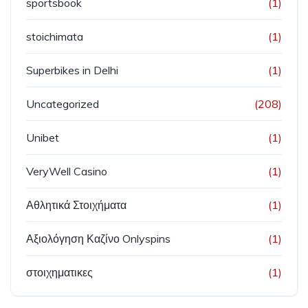
sportsbook
(1)
stoichimata
(1)
Superbikes in Delhi
(1)
Uncategorized
(208)
Unibet
(1)
VeryWell Casino
(1)
Αθλητικά Στοιχήματα
(1)
Αξιολόγηση Καζίνο Onlyspins
(1)
στοιχηματικες
(1)