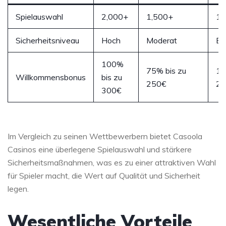
Spielauswahl
2,000+
1,500+
1,
Sicherheitsniveau
Hoch
Moderat
Ba
100%
75% bis zu
10
Willkommensbonus
bis zu
250€
20
300€
Im Vergleich zu seinen Wettbewerbern bietet Casoola
Casinos eine überlegene Spielauswahl und stärkere
Sicherheitsmaßnahmen, was es zu einer attraktiven Wahl
für Spieler macht, die Wert auf Qualität und Sicherheit
legen.
Wesentliche Vorteile