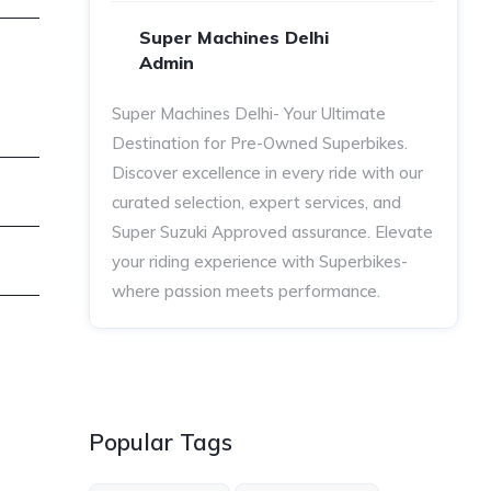
Super Machines Delhi
Admin
Super Machines Delhi- Your Ultimate
Destination for Pre-Owned Superbikes.
Discover excellence in every ride with our
curated selection, expert services, and
Super Suzuki Approved assurance. Elevate
your riding experience with Superbikes-
where passion meets performance.
Popular Tags