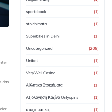
sportsbook
(1)
stoichimata
(1)
Superbikes in Delhi
(1)
Uncategorized
(208)
Unibet
(1)
unter
VeryWell Casino
(1)
s das
Αθλητικά Στοιχήματα
(1)
Αξιολόγηση Καζίνο Onlyspins
(1)
eler
στοιχηματικες
(1)