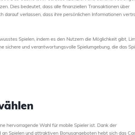
en. Dies bedeutet, dass alle finanziellen Transaktionen über
 darauf verlassen, dass ihre persönlichen Informationen vertra
sstes Spielen, indem es den Nutzern die Möglichkeit gibt, Lim
ine sichere und verantwortungsvolle Spielumgebung, die das Sp
wählen
 hervorragende Wahl für mobile Spieler ist. Dank der
 an Spielen und attraktiven Bonusangeboten hebt sich das Ca