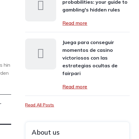
probabilities: your guide to
gambling's hidden rules
Read more
Juega para conseguir
momentos de casino
victoriosos con las
s hin
estrategias ocultas de
rden
fairpari
Read more
r
Read All Posts
About us