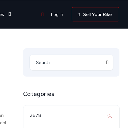
es
Log in
Sell Your Bike
Categories
on
2678
(1)
ahl