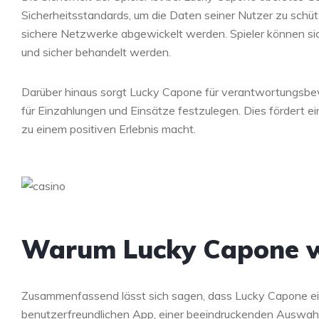
Sicherheitsstandards, um die Daten seiner Nutzer zu schütz
sichere Netzwerke abgewickelt werden. Spieler können sich
und sicher behandelt werden.
Darüber hinaus sorgt Lucky Capone für verantwortungsbewu
für Einzahlungen und Einsätze festzulegen. Dies fördert e
zu einem positiven Erlebnis macht.
Warum Lucky Capone 
Zusammenfassend lässt sich sagen, dass Lucky Capone eine
benutzerfreundlichen App, einer beeindruckenden Auswahl