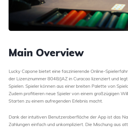
Main Overview
Lucky Capone bietet eine faszinierende Online-Spielerfahrun
der Lizenznummer 8048/JAZ in Curacao lizenziert und le
Spielen. Spieler können aus einer breiten Palette von Sp
Zudem profitieren neue Spieler von einem großzügigen Wi
Starten zu einem aufregenden Erlebnis macht.
Dank der intuitiven Benutzeroberfläche der App ist das Na
Zahlungen einfach und unkompliziert. Die Mischung aus att