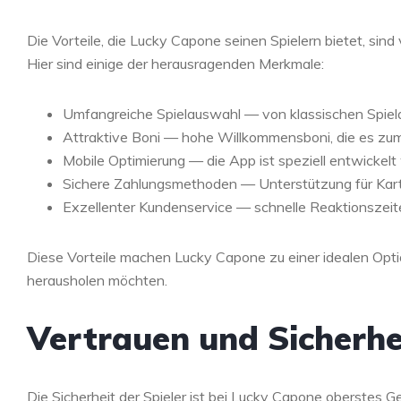
Die Vorteile, die Lucky Capone seinen Spielern bietet, sind
Hier sind einige der herausragenden Merkmale:
Umfangreiche Spielauswahl — von klassischen Spiel
Attraktive Boni — hohe Willkommensboni, die es zumi
Mobile Optimierung — die App ist speziell entwickelt 
Sichere Zahlungsmethoden — Unterstützung für Karte
Exzellenter Kundenservice — schnelle Reaktionszeite
Diese Vorteile machen Lucky Capone zu einer idealen Option
herausholen möchten.
Vertrauen und Sicherhe
Die Sicherheit der Spieler ist bei Lucky Capone oberstes Ge