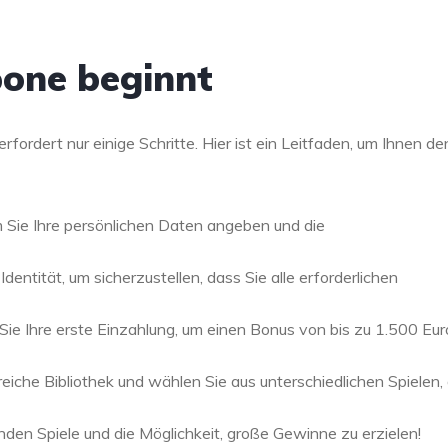
one beginnt
rfordert nur einige Schritte. Hier ist ein Leitfaden, um Ihnen de
m Sie Ihre persönlichen Daten angeben und die
Identität, um sicherzustellen, dass Sie alle erforderlichen
Sie Ihre erste Einzahlung, um einen Bonus von bis zu 1.500 Eur
iche Bibliothek und wählen Sie aus unterschiedlichen Spielen, 
den Spiele und die Möglichkeit, große Gewinne zu erzielen!