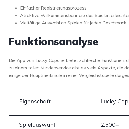
Einfacher Registrierungsprozess
Atraktive Willkommensboni, die das Spielen erleichte
Vielfältige Auswahl an Spielen für jeden Geschmack
Funktionsanalyse
Die App von Lucky Capone bietet zahlreiche Funktionen, die
zu einem tollen Kundenservice gibt es viele Aspekte, die
einige der Hauptmerkmale in einer Vergleichstabelle dargest
Eigenschaft
Lucky Cap
Spielauswahl
2.500+