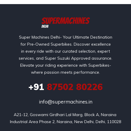
Super Machines Delhi- Your Ultimate Destination
for Pre-Owned Superbikes. Discover excellence
in every ride with our curated selection, expert
services, and Super Suzuki Approved assurance.
Elevate your riding experience with Superbikes-
where passion meets performance.
+91
87502 80226
info@supermachines.in
A21-12, Goswami Girdhari Lal Marg, Block A, Naraina 
Industrial Area Phase 2, Naraina, New Delhi, Delhi, 110028