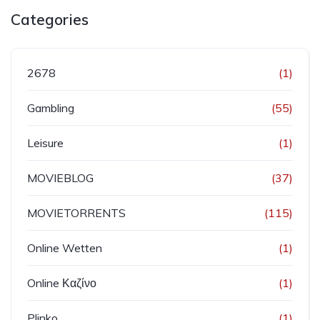
Categories
2678
(1)
Gambling
(55)
Leisure
(1)
MOVIEBLOG
(37)
MOVIETORRENTS
(115)
Online Wetten
(1)
Online Καζίνο
(1)
Plinko
(1)