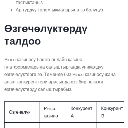
тастыктаңыз.
Ар түрдүү төлөм ыкмаларына ээ болуңуз.
Өзгөчөлүктөрдү
талдоо
Pinco казиносу башка онлайн казино
платформаларына салыштырганда уникалдуу
өзгөчөлүктөргө ээ. Төмөндө биз Pinco казиносу жана
анын конкуренттери арасында кээ бир негизги
өзгөчөлүктөрдү салыштырабыз.
Pinco
Конкурент
Конкурент
Өзгөчөлүк
казино
A
B