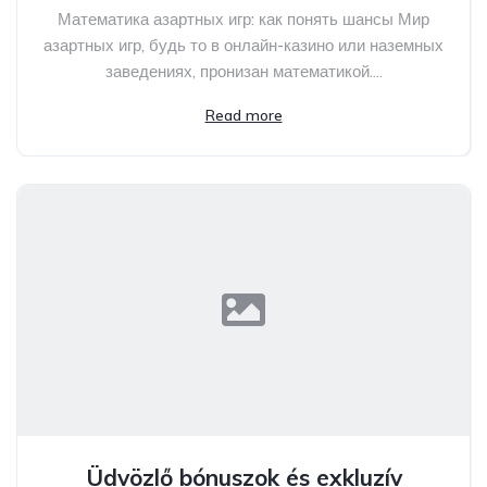
Математика азартных игр: как понять шансы Мир
азартных игр, будь то в онлайн-казино или наземных
заведениях, пронизан математикой....
Read more
Üdvözlő bónuszok és exkluzív