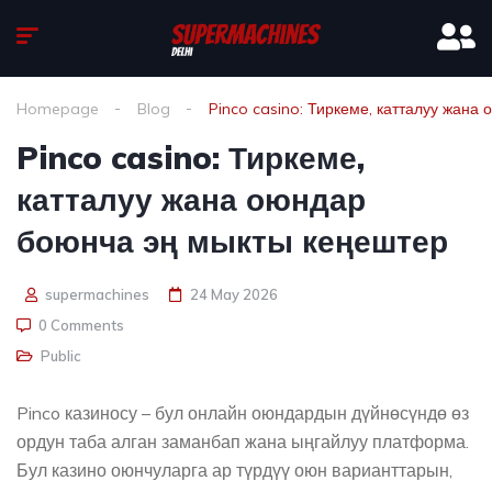
Homepage
Blog
Pinco casino: Тиркеме, катталуу жана
Pinco casino: Тиркеме,
катталуу жана оюндар
боюнча эң мыкты кеңештер
supermachines
24 May 2026
0 Comments
Public
Pinco казиносу – бул онлайн оюндардын дүйнөсүндө өз
ордун таба алган заманбап жана ыңгайлуу платформа.
Бул казино оюнчуларга ар түрдүү оюн варианттарын,