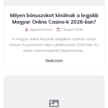
Milyen bónuszokat kínálnak a legjobb
Magyar Online Casino-k 2026-ban?
supermachines
7 August 2026
A magyar online kaszinók világában számos vonzó
bónusz és promóció várja a játékosokat 2026-ban. Az
online szerencsejáték folyamatosan...
Read more