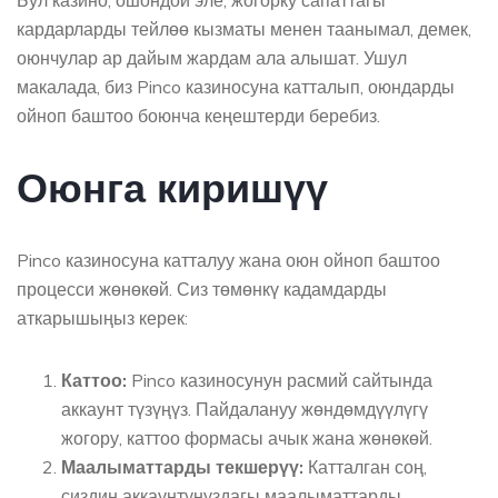
Бул казино, ошондой эле, жогорку сапаттагы
кардарларды тейлөө кызматы менен таанымал, демек,
оюнчулар ар дайым жардам ала алышат. Ушул
макалада, биз Pinco казиносуна катталып, оюндарды
ойноп баштоо боюнча кеңештерди беребиз.
Оюнга киришүү
Pinco казиносуна катталуу жана оюн ойноп баштоо
процесси жөнөкөй. Сиз төмөнкү кадамдарды
аткарышыңыз керек:
Каттоо:
Pinco казиносунун расмий сайтында
аккаунт түзүңүз. Пайдалануу жөндөмдүүлүгү
жогору, каттоо формасы ачык жана жөнөкөй.
Маалыматтарды текшерүү:
Катталган соң,
сиздин аккаунтуңуздагы маалыматтарды