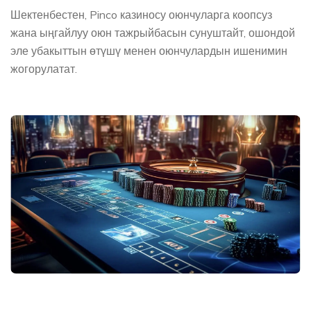
Шектенбестен, Pinco казиносу оюнчуларга коопсуз
жана ыңгайлуу оюн тажрыйбасын сунуштайт, ошондой
эле убакыттын өтүшү менен оюнчулардын ишенимин
жогорулатат.