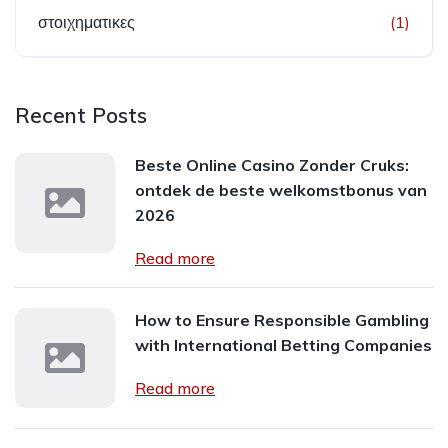
στοιχηματικες
(1)
Recent Posts
Beste Online Casino Zonder Cruks:
ontdek de beste welkomstbonus van
2026
Read more
How to Ensure Responsible Gambling
with International Betting Companies
Read more