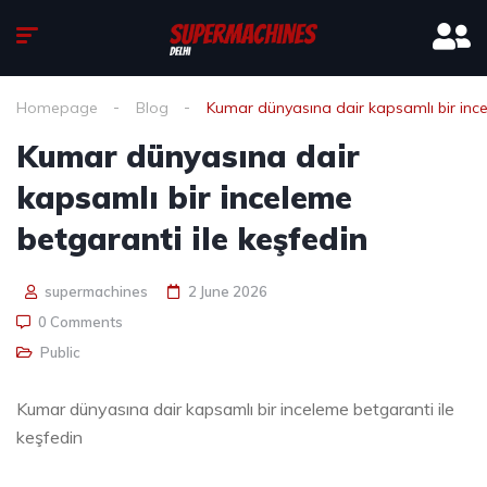
Homepage
Blog
Kumar dünyasına dair kapsamlı bir ince
Kumar dünyasına dair
kapsamlı bir inceleme
betgaranti ile keşfedin
supermachines
2 June 2026
0 Comments
Public
Kumar dünyasına dair kapsamlı bir inceleme betgaranti ile
keşfedin