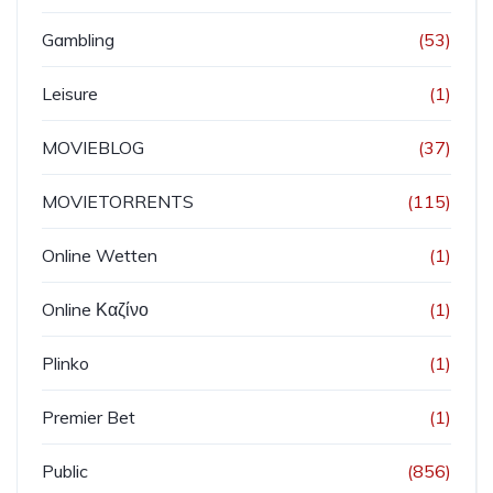
Gambling
(53)
Leisure
(1)
MOVIEBLOG
(37)
MOVIETORRENTS
(115)
Online Wetten
(1)
Online Καζίνο
(1)
Plinko
(1)
Premier Bet
(1)
Public
(856)