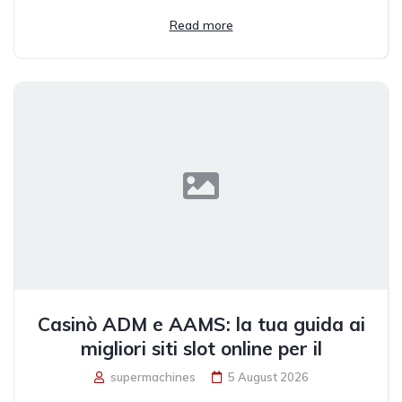
Read more
Casinò ADM e AAMS: la tua guida ai
migliori siti slot online per il
supermachines
5 August 2026