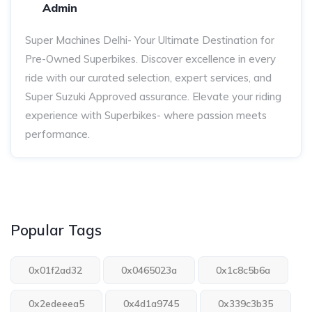
Admin
Super Machines Delhi- Your Ultimate Destination for
Pre-Owned Superbikes. Discover excellence in every
ride with our curated selection, expert services, and
Super Suzuki Approved assurance. Elevate your riding
experience with Superbikes- where passion meets
performance.
Popular Tags
0x01f2ad32
0x0465023a
0x1c8c5b6a
0x2edeeea5
0x4d1a9745
0x339c3b35