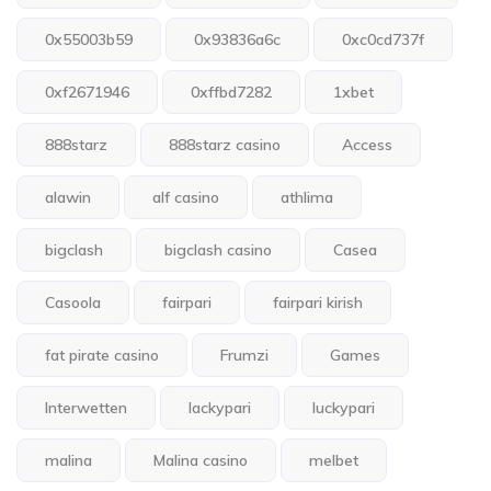
0x55003b59
0x93836a6c
0xc0cd737f
0xf2671946
0xffbd7282
1xbet
888starz
888starz casino
Access
alawin
alf casino
athlima
bigclash
bigclash casino
Casea
Casoola
fairpari
fairpari kirish
fat pirate casino
Frumzi
Games
Interwetten
lackypari
luckypari
malina
Malina casino
melbet