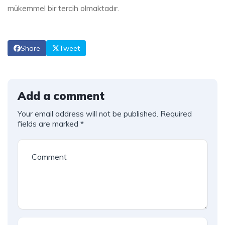
mükemmel bir tercih olmaktadır.
Share
Tweet
Add a comment
Your email address will not be published.
Required
fields are marked
*