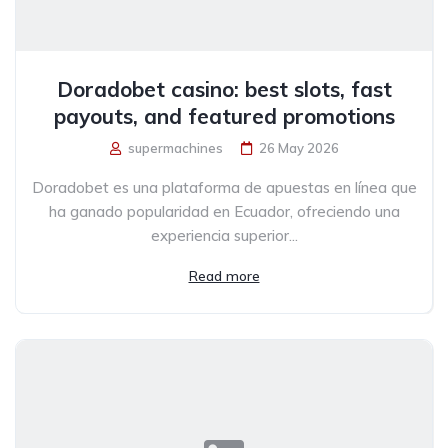
Doradobet casino: best slots, fast
payouts, and featured promotions
supermachines
26 May 2026
Doradobet es una plataforma de apuestas en línea que
ha ganado popularidad en Ecuador, ofreciendo una
experiencia superior...
Read more