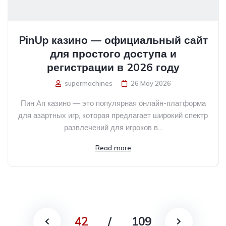
PinUp казино — официальный сайт
для простого доступа и
регистрации в 2026 году
supermachines
26 May 2026
Пин Ап казино — это популярная онлайн-платформа
для азартных игр, которая предлагает широкий спектр
развлечений для игроков в...
Read more
42
/
109