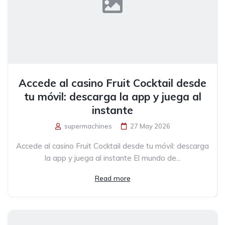
Accede al casino Fruit Cocktail desde
tu móvil: descarga la app y juega al
instante
supermachines
27 May 2026
Accede al casino Fruit Cocktail desde tu móvil: descarga
la app y juega al instante El mundo de...
Read more