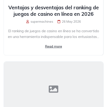
Ventajas y desventajas del ranking de
juegos de casino en línea en 2026
supermachines
26 May 2026
El ranking de juegos de casino en línea se ha convertido
en una herramienta indispensable para los entusiastas...
Read more