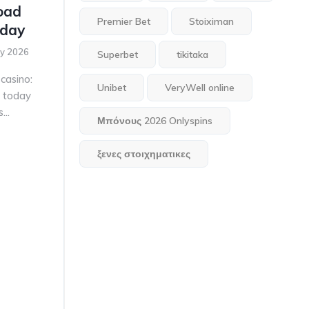
oad
Premier Bet
Stoiximan
oday
y 2026
Superbet
tikitaka
casino:
Unibet
VeryWell online
 today
...
Μπόνους 2026 Onlyspins
ξενες στοιχηματικες