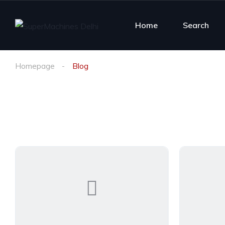
Home
Search
Homepage
Blog