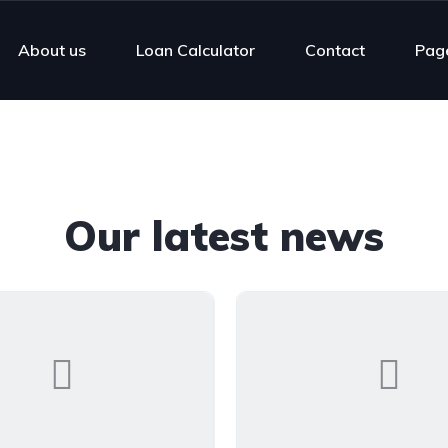
About us
Loan Calculator
Contact
Pag
Our latest news