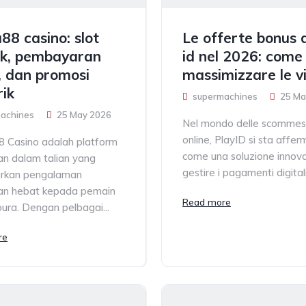
88 casino: slot
Le offerte bonus d
ik, pembayaran
id nel 2026: come
, dan promosi
massimizzare le vi
ik
supermachines
25 Ma
achines
25 May 2026
Nel mondo delle scomme
online, PlayID si sta affe
 Casino adalah platform
come una soluzione innova
n dalam talian yang
gestire i pagamenti digitali.
rkan pengalaman
an hebat kepada pemain
Read more
pura. Dengan pelbagai...
re