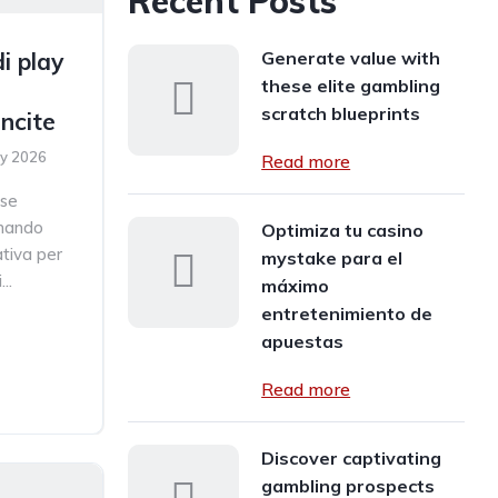
Recent Posts
Generate value with
i play
these elite gambling
scratch blueprints
ncite
y 2026
Read more
sse
rmando
Optimiza tu casino
tiva per
mystake para el
..
máximo
entretenimiento de
apuestas
Read more
Discover captivating
gambling prospects