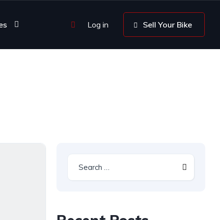
es
Log in
Sell Your Bike