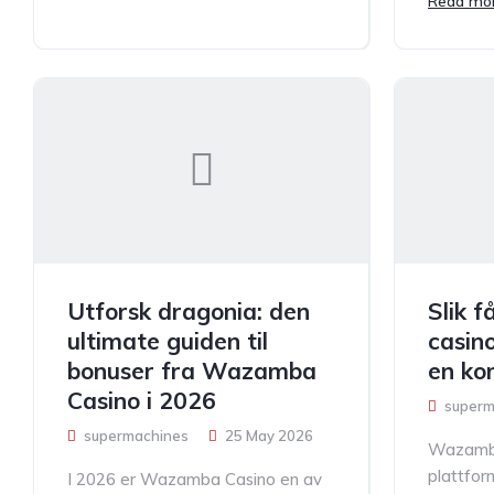
Read mo
Utforsk dragonia: den
Slik f
ultimate guiden til
casin
bonuser fra Wazamba
en ko
Casino i 2026
superm
supermachines
25 May 2026
Wazamba
plattform
I 2026 er Wazamba Casino en av