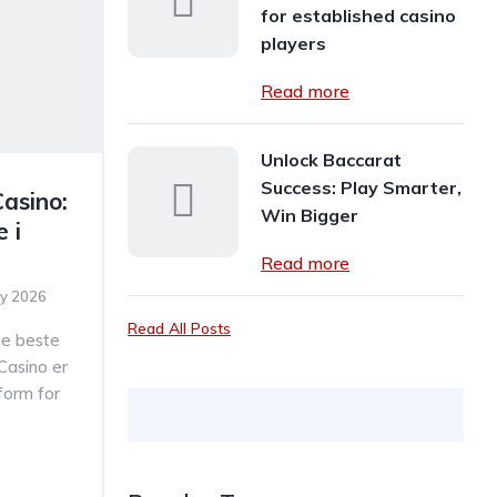
for established casino
players
Read more
Unlock Baccarat
Success: Play Smarter,
Casino:
Win Bigger
 i
Read more
y 2026
Read All Posts
De beste
Casino er
form for