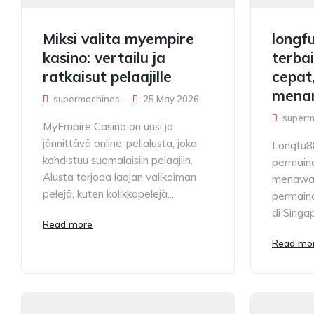
Miksi valita myempire
longfu
kasino: vertailu ja
terba
ratkaisut pelaajille
cepat
menar
supermachines
25 May 2026
superm
MyEmpire Casino on uusi ja
jännittävä online-pelialusta, joka
Longfu88
kohdistuu suomalaisiin pelaajiin.
permaina
Alusta tarjoaa laajan valikoiman
menawa
pelejä, kuten kolikkopelejä...
permain
di Singa
Read more
Read mo