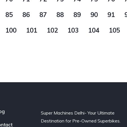
85
86
87
88
89
90
91
100
101
102
103
104
105
og
Super Machines Delhi- Your Ultimate
Destination for Pre-Owned Superbikes.
ntact